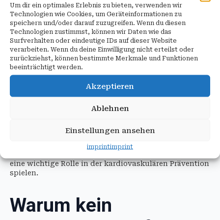
Dieses neue Modell erweitert die klassische
Um dir ein optimales Erlebnis zu bieten, verwenden wir
Technologien wie Cookies, um Geräteinformationen zu
Risikoberechnung und berücksichtigt zusätzliche
speichern und/oder darauf zuzugreifen. Wenn du diesen
Einflussfaktoren.
Technologien zustimmst, können wir Daten wie das
Dazu gehören unter anderem:
Surfverhalten oder eindeutige IDs auf dieser Website
verarbeiten. Wenn du deine Einwilligung nicht erteilst oder
Nierenfunktion
zurückziehst, können bestimmte Merkmale und Funktionen
Stoffwechselparameter
beeinträchtigt werden.
Körpergewicht
weitere gesundheitsrelevante Faktoren
Akzeptieren
Das Ziel besteht darin, das individuelle Risiko noch
Ablehnen
genauer abzuschätzen und Präventionsmaßnahmen
besser auf die persönliche Situation abzustimmen.
Einstellungen ansehen
PREVENT wird derzeit zunehmend in
wissenschaftlichen Studien und klinischen
imprint
imprint
Diskussionen berücksichtigt und könnte in Zukunft
eine wichtige Rolle in der kardiovaskulären Prävention
spielen.
Warum kein