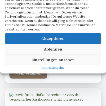
Technologien wie Cookies, um Geräteinformationen zu
speichern und/oder darauf zuzugreifen. Wenn du diesen
Technologien zustimmst, können wir Daten wie das
Surfverhalten oder eindeutige IDs auf dieser Website
verarbeiten. Wenn du deine Einwilligung nicht erteilst oder
Herzinfarkt erkennen – Warnzeichen,
zurückziehst, können bestimmte Merkmale und Funktionen
Symptome und warum jede Minute zählt
beeinträchtigt werden.
Juni 28, 2026
Akzeptieren
Ein Herzinfarkt beginnt nicht immer mit einem
Ablehnen
dramatischen Zusammenbruch. Oft sind es scheinbar
harmlose Beschwerden: ein Druck hinter dem Brustbein,
Atemnot beim Treppensteigen oder ein Ziehen im linken
Einstellungen ansehen
Arm. Viele…
imprint
imprint
Mehr erfahren